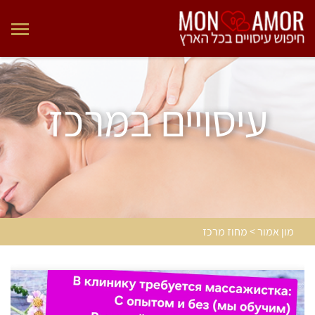
עיסויים במרכז
מון אמור > מחוז מרכז