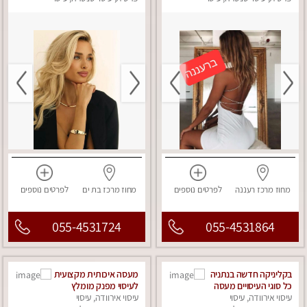
מפנק
מפנק
מחוז מרכז
רעננה
לפרטים
נוספים
מחוז מרכז
בת ים
לפרטים
נוספים
055-4531724
055-4531864
בקליניקה חדשה בנתניה
מעסה איכותית מקצועית
כל סוגי העיסויים מעסה
לעיסוי מפנק מומלץ
עיסוי אירוודה, עיסוי
מקצועית ואיכותית
עיסוי אירוודה, עיסוי
מאוד ....פרטי!! ללא מין