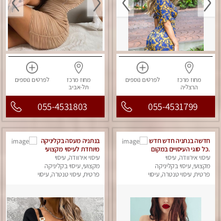
מחוז מרכז
לפרטים
נוספים
מחוז מרכז
לפרטים
נוספים
הרצליה
תל-אביב
055-4531803
055-4531799
חדשה בנתניה חדש חדש
בנתניה מעסה בקליניקה
.כל סוגי העיסויים במקום
מיוחדת לעיסוי מקצועי
הכי מושלם בעיר .
עיסוי אירוודה, עיסוי
עיסוי אירוודה, עיסוי
highly
מקצועי, עיסוי בקליניקה
מקצועי, עיסוי בקליניקה
recommended..new
פרטית, עיסוי טנטרה, עיסוי
פרטית, עיסוי טנטרה, עיסוי
מפנק
in the city
מפנק