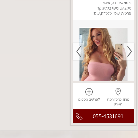
עיסוי אירוודה, עיסוי
מדהים עיסוי מושקע
מאוד
מקצועי, עיסוי בקליניקה
פרטית, עיסוי טנטרה, עיסוי
מפנק
מחוז מרכז
רמת
לפרטים
נוספים
השרון
055-4531691