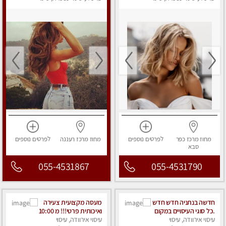
מפנק
מפנק
...כולל שתיה חמה/קרה
+ בקבוק מים
מחוז מרכז
כפר
לפרטים
נוספים
מחוז מרכז
רעננה
לפרטים
נוספים
סבא
055-4531867
055-4531790
חדשה בנתניה חדש חדש
מעסה מקצועית צעירה
.כל סוגי העיסויים במקום
ואיכותית פרטי!!! מ 10:00
הכי מושלם בעיר .
עיסוי אירוודה, עיסוי
בבוקר עד 18:00 בערב.
עיסוי אירוודה, עיסוי