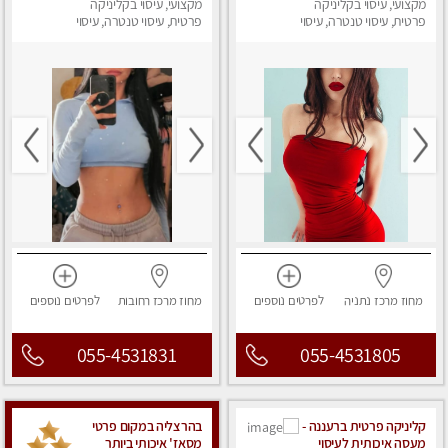
highly
מקצועי, עיסוי בקליניקה
מקצועי, עיסוי בקליניקה
recommended..new
פרטית, עיסוי טנטרה, עיסוי
פרטית, עיסוי טנטרה, עיסוי
מפנק
in the city
מפנק
מחוז מרכז
נתניה
לפרטים
נוספים
מחוז מרכז
רחובות
לפרטים
נוספים
055-4531831
055-4531805
קליניקה פרטית ברעננה -
בהרצליה במקום פרטי
מעסה איכותית לעיסוי
מסאז' איכותי ביותר