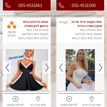
055-4531861
055-4531500
עיסוי מקצועי פרטי מרגיע
מעסה מדהימה ביותר
ושקט באווירה כפרית
בראשון לציון ומומלץ
עיסוי אירוודה, עיסוי
עיסוי אירוודה, עיסוי
לחלוטין! פרטי! ​​​​​​ Highly
שלושה
מקצועי, עיסוי בקליניקה
recommended
מקצועי, עיסוי בקליניקה
כוכבים
פרטית, עיסוי טנטרה, עיסוי
פרטית, עיסוי טנטרה, עיסוי
מפנק
מפנק
מחוז מרכז
בת ים
לפרטים
נוספים
מחוז מרכז
בני
לפרטים
נוספים