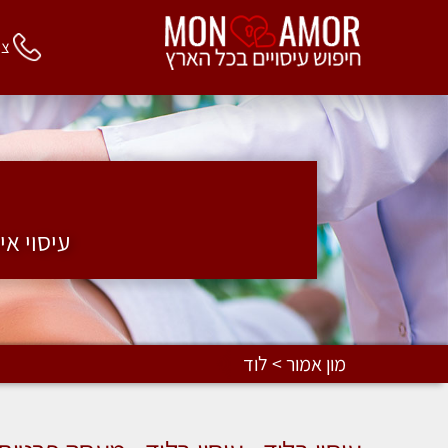
צור 
עיסוי אי
מון אמור > לוד