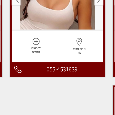
לפרטים
מחוז מרכז
נוספים
לוד
055-4531639