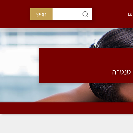
חפש
נם
י טנטרה