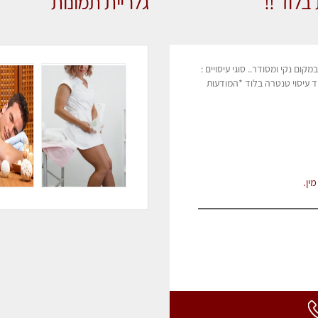
בלוד !!
גלריית תמונות
ום נקי ומסודר.. סוגי עיסויים :
וד עיסוי טנטרה בלוד *המודעות
ין.