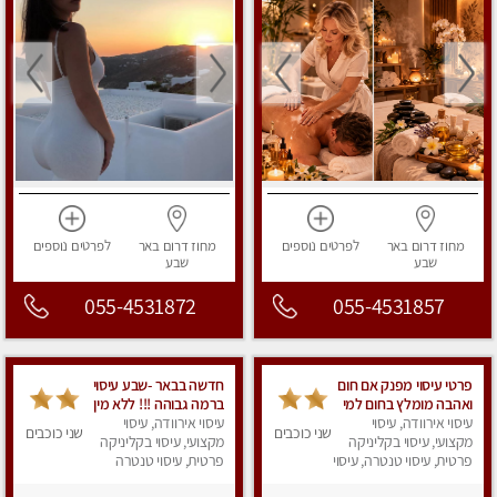
מחוז דרום
באר
לפרטים
נוספים
מחוז דרום
באר
לפרטים
נוספים
שבע
שבע
055-4531872
055-4531857
פרטי עיסוי מפנק אם חום
חדשה בבאר -שבע עיסוי
ואהבה מומלץ בחום למי
ברמה גבוהה !!! ללא מין
שרוצה להירגע
עיסוי אירוודה, עיסוי
עיסוי אירוודה, עיסוי
שני כוכבים
שני כוכבים
מקצועי, עיסוי בקליניקה
מקצועי, עיסוי בקליניקה
פרטית, עיסוי טנטרה, עיסוי
פרטית, עיסוי טנטרה
מפנק