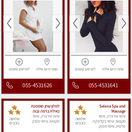
מחוז דרום
אילת
לפרטים
נוספים
מחוז דרום
אילת
לפרטים
נוספים
055-4531626
055-4531641
Selena Spa and
למלון שרון מוסמכת
Massage
באילת ברמה גבוה
עיסוי אירוודה, עיסוי
עיסוי אירוודה, עיסוי
ומקצועית.Sharon
שלושה
שלושה
מקצועי, עיסוי בקליניקה
massages/ למלון
מקצועי, עיסוי מפנק
כוכבים
כוכבים
פרטית, עיסוי מפנק
/HOTEL