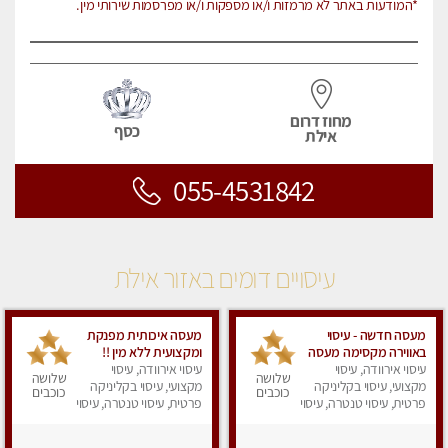
*המודעות באתר לא מרמזות ו/או מספקות ו/או מפרסמות שירותי מין.
מחוז דרום
כסף
אילת
055-4531842
עיסויים דומים באזור אילת
מעסה חדשה - עיסוי
מעסה איכותית מפנקת
באווירה מקסימה מעסה
ומקצועית ללא מין !!
עיסוי אירוודה, עיסוי
עם ידיי זהב חוויה בלתי
עיסוי אירוודה, עיסוי
שלושה
שלושה
נשכחת ללא מין
מקצועי, עיסוי בקליניקה
מקצועי, עיסוי בקליניקה
כוכבים
כוכבים
Massage- Absolutely
פרטית, עיסוי טנטרה, עיסוי
פרטית, עיסוי טנטרה, עיסוי
מפנק
recommended no sex
מפנק