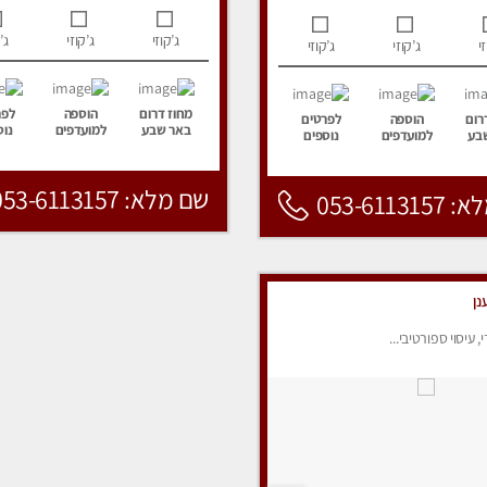
ג’קוזי
ג’קוזי
ג’
י
ג’קוזי
ג’קוזי
מחוז דרום
הוספה
לפר
רום
הוספה
לפרטים
באר שבע
למועדפים
נוס
בע
למועדפים
נוספים
שם מלא: 053-6113157
053-6113
נן
י, עיסוי ספורטיבי...