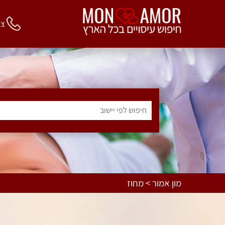
צור 
חיפוש לפי יישוב
מון אמור > מחוז