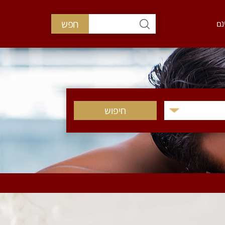
חפש
נם