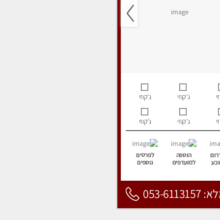
י
ג’קוזי
ג’קוזי
י
ג’קוזי
ג’קוזי
רום
הוספה
לפרטים
בע
למועדפים
נוספים
053-6113