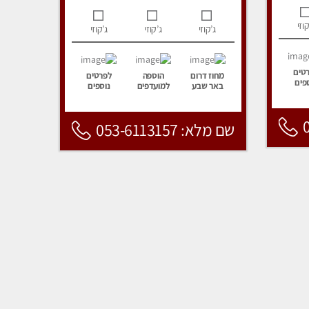
קוזי
ג’קוזי
ג’קוזי
ג’קוזי
טים
מחוז דרום
הוספה
לפרטים
פים
באר שבע
למועדפים
נוספים
שם מלא: 053-6113157