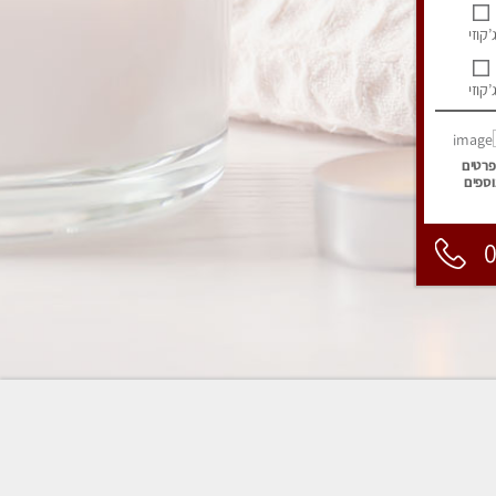
’קוזי
’קוזי
פרטים
וספים