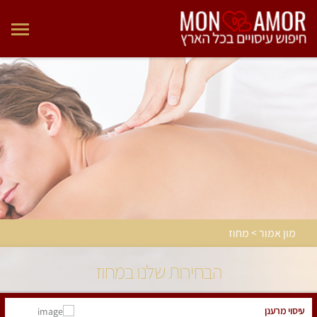
מון אמור > מחוז
הבחירות שלנו במחוז
עיסוי מרענן