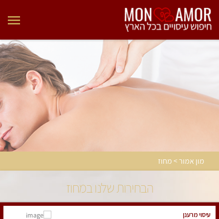
מון אמור > מחוז
הבחירות שלנו במחוז
עיסוי מרענן