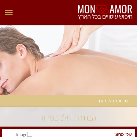
מון אמור > מחוז
הבחירות שלנו במחוז
עיסוי מרענן