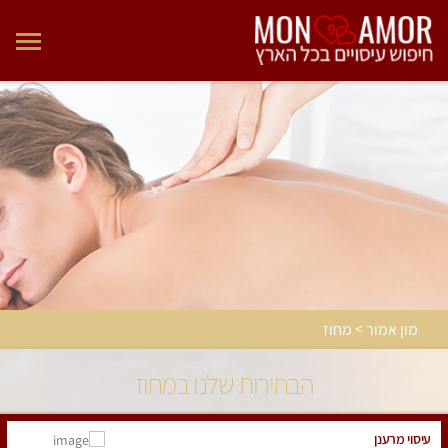
מון אמור > מחוז
הבחירות שלנו במחוז
עיסוי מרענן