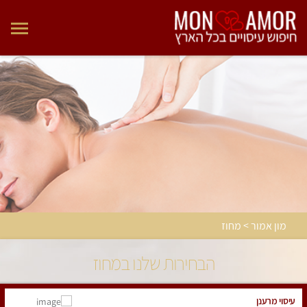
מון אמור > מחוז
הבחירות שלנו במחוז
עיסוי מרענן