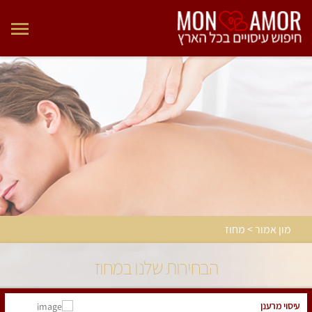
מון אמור > מחוז
הבחירות שלנו במחוז
עיסוי מרענן