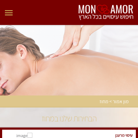
מון אמור > מחוז
הבחירות שלנו במחוז
עיסוי מרענן