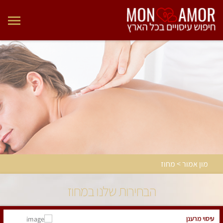
מון אמור > מחוז
הבחירות שלנו במחוז
עיסוי מרענן