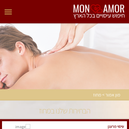
מון אמור > מחוז
הבחירות שלנו במחוז
עיסוי מרענן