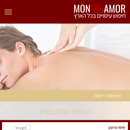
מון אמור > מחוז
הבחירות שלנו במחוז
עיסוי מרענן