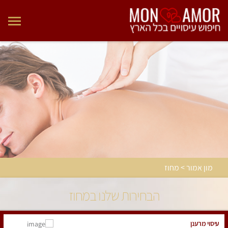
מון אמור > מחוז
הבחירות שלנו במחוז
עיסוי מרענן