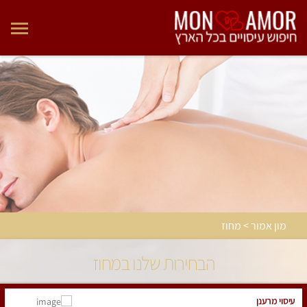
מון אמור > מחוז
הבחירות שלנו במחוז
עיסוי מרענן