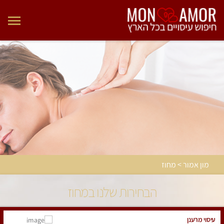
מון אמור > מחוז
הבחירות שלנו במחוז
עיסוי מרענן