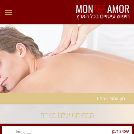
מון אמור > מחוז
הבחירות שלנו במחוז
עיסוי מרענן