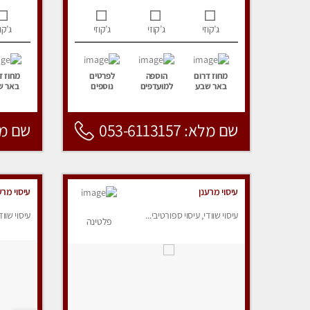
ג’קוזי
ג’קוזי
ג’קוזי
ג’קוז
מחוז דרום
הוספה
לפרטים
מחוז ד
באר שבע
למועדפים
נוספים
באר ש
שם מלא: 053-6113157
שם מלא: 157
עיסוי מרענן
עיסוי מרע
עיסוי שוודי, עיסוי ספורטיבי...
עיסוי שווד
פלטינה