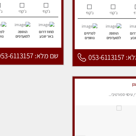
ג’קוזי
ג’קוזי
ג’
י
ג’קוזי
ג’קוזי
מחוז דרום
הוספה
לפר
רום
הוספה
לפרטים
באר שבע
למועדפים
נוס
בע
למועדפים
נוספים
שם מלא: 053-6113157
053-6113
נן
י, עיסוי ספורטיבי...