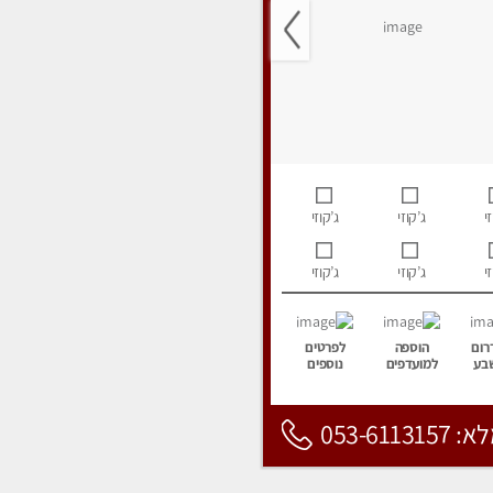
י
ג’קוזי
ג’קוזי
י
ג’קוזי
ג’קוזי
רום
הוספה
לפרטים
בע
למועדפים
נוספים
053-6113