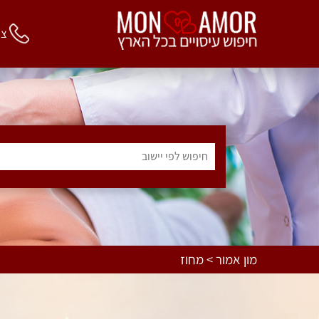
צור 
חיפוש לפי יישוב
מון אמור > מחוז