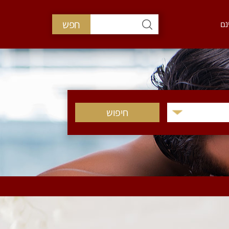
חפש
נם