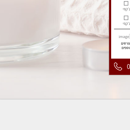
’קוזי
’קוזי
פרטים
וספים