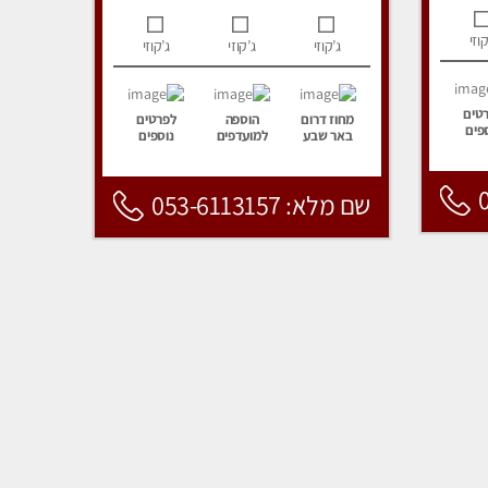
קוזי
ג’קוזי
ג’קוזי
ג’קוזי
טים
מחוז דרום
הוספה
לפרטים
פים
באר שבע
למועדפים
נוספים
שם מלא: 053-6113157