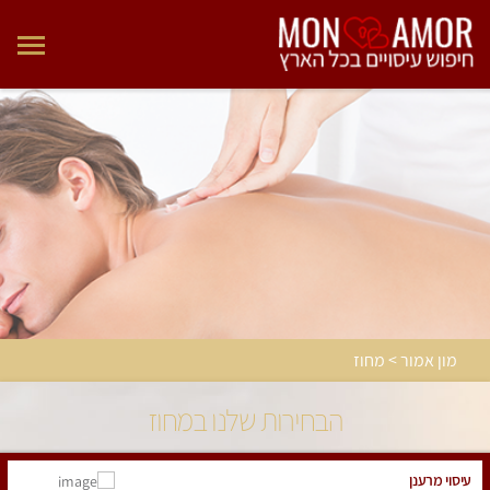
מון אמור > מחוז
הבחירות שלנו במחוז
עיסוי מרענן