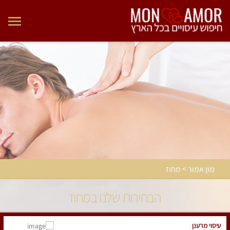
מון אמור > מחוז
הבחירות שלנו במחוז
עיסוי מרענן