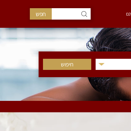
חפש
נם