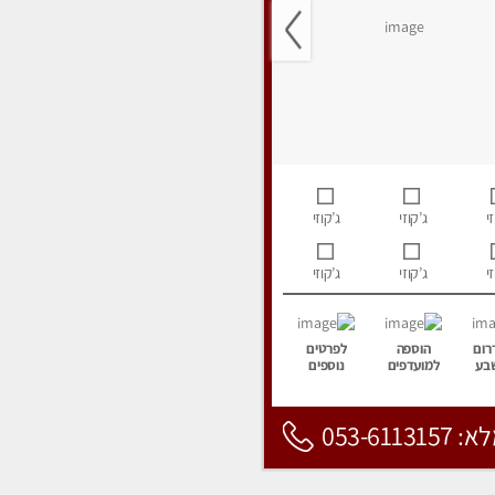
י
ג’קוזי
ג’קוזי
י
ג’קוזי
ג’קוזי
רום
הוספה
לפרטים
בע
למועדפים
נוספים
053-6113