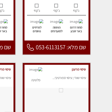
ג’קוזי
ג’קוזי
ג’קוזי
ג’קוז
מחוז דרום
הוספה
לפרטים
מחוז ד
באר שבע
למועדפים
נוספים
באר ש
שם מלא: 053-6113157
שם מלא: 157
עיסוי מרענן
עיסוי מרע
עיסוי שוודי, עיסוי ספורטיבי...
עיסוי שווד
פלטינה