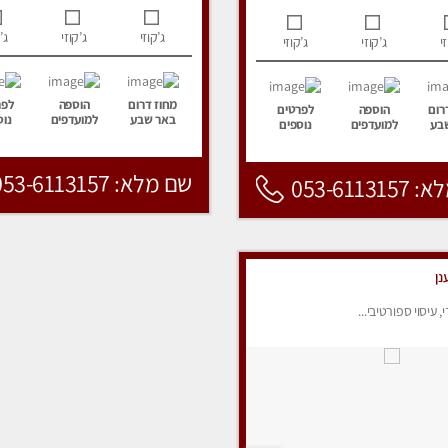
ג’קוזי
ג’קוזי
ג’
י
ג’קוזי
ג’קוזי
מחוז דרום
הוספה
לפר
רום
הוספה
לפרטים
באר שבע
למועדפים
נוס
בע
למועדפים
נוספים
שם מלא: 053-6113157
053-6113
נן
י, עיסוי ספורטיבי...