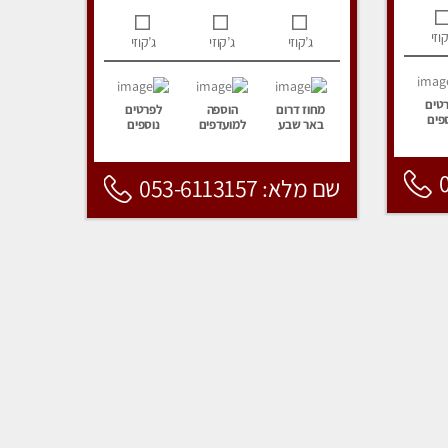
קוזי
ג’קוזי
ג’קוזי
ג’קוזי
טים
מחוז דרום
הוספה
לפרטים
פים
באר שבע
למועדפים
נוספים
שם מלא: 053-6113157