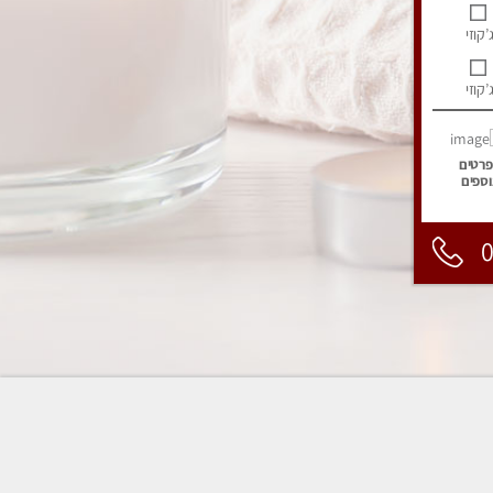
’קוזי
’קוזי
פרטים
וספים