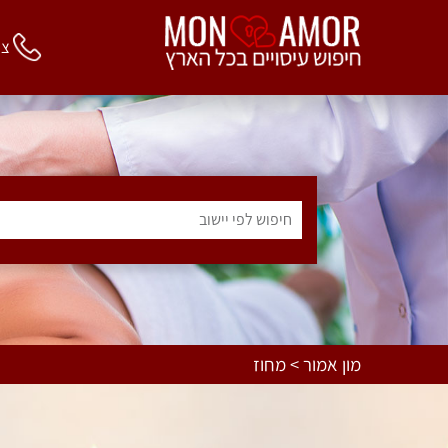
צור 
חיפוש לפי יישוב
מון אמור > מחוז