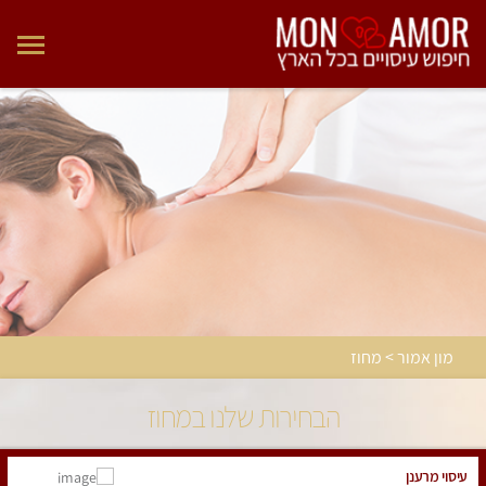
מון אמור > מחוז
הבחירות שלנו במחוז
עיסוי מרענן