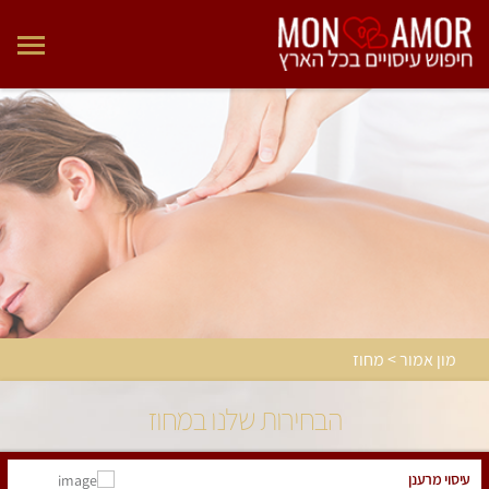
מון אמור > מחוז
הבחירות שלנו במחוז
עיסוי מרענן