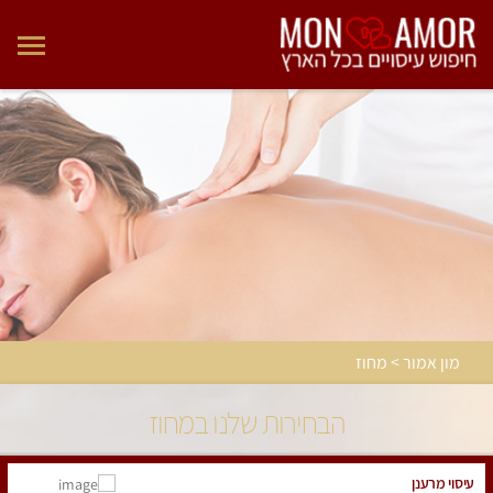
מון אמור > מחוז
הבחירות שלנו במחוז
עיסוי מרענן