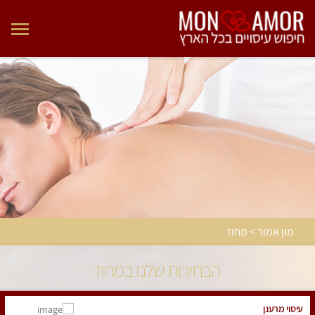
מון אמור > מחוז
הבחירות שלנו במחוז
עיסוי מרענן