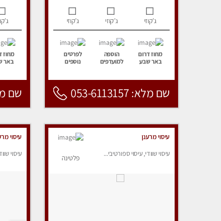
ג’קוזי
ג’קוזי
ג’קוזי
ג’קוז
מחוז דרום
הוספה
לפרטים
מחוז ד
באר שבע
למועדפים
נוספים
באר ש
שם מלא: 053-6113157
שם מלא: 157
עיסוי מרענן
עיסוי מרע
עיסוי שוודי, עיסוי ספורטיבי...
עיסוי שווד
פלטינה