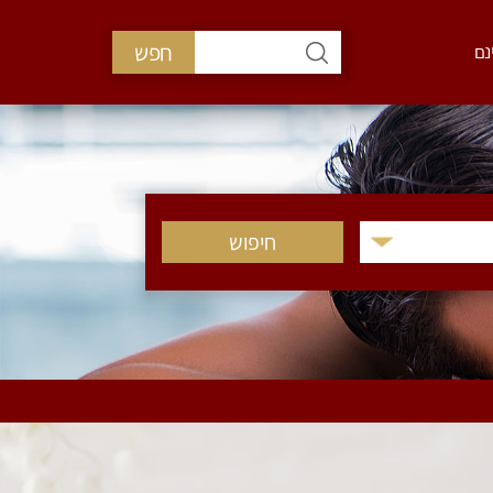
חפש
נם