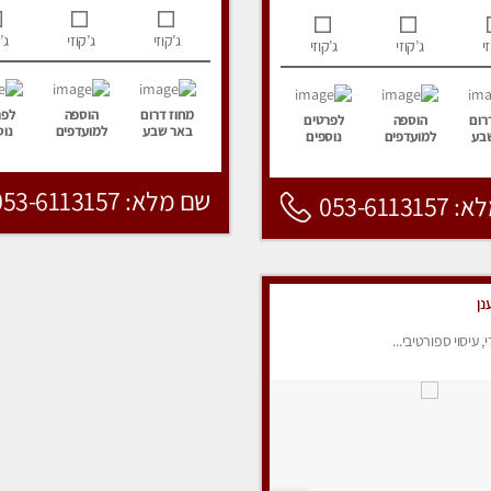
ג’קוזי
ג’קוזי
ג’
י
ג’קוזי
ג’קוזי
מחוז דרום
הוספה
לפר
רום
הוספה
לפרטים
באר שבע
למועדפים
נוס
בע
למועדפים
נוספים
שם מלא: 053-6113157
053-6113
נן
י, עיסוי ספורטיבי...