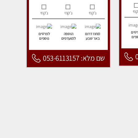
קוזי
ג’קוזי
ג’קוזי
ג’קוזי
טים
מחוז דרום
הוספה
לפרטים
פים
באר שבע
למועדפים
נוספים
שם מלא: 053-6113157