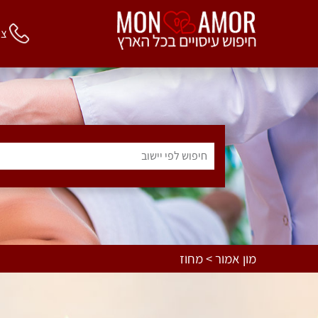
צור 
חיפוש לפי יישוב
מון אמור > מחוז