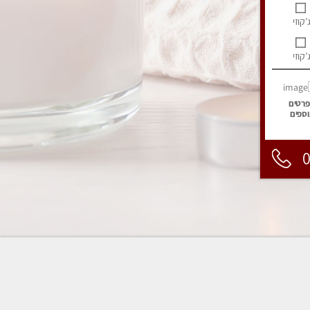
’קוזי
’קוזי
פרטים
וספים