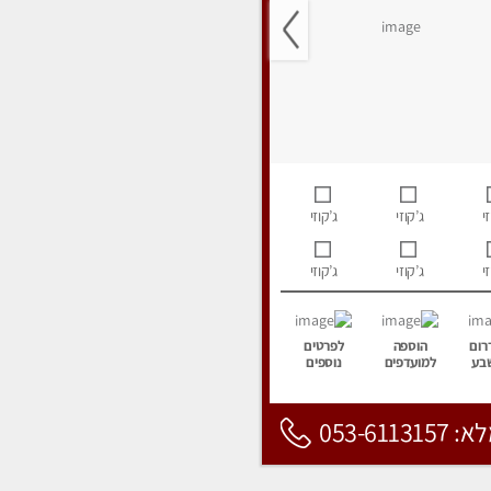
י
ג’קוזי
ג’קוזי
י
ג’קוזי
ג’קוזי
רום
הוספה
לפרטים
בע
למועדפים
נוספים
053-6113