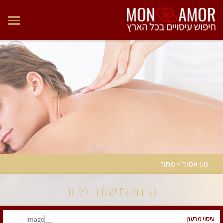
מון אמור > מחוז
הבחירות שלנו במחוז
עיסוי מרענן