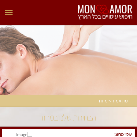
מון אמור > מחוז
הבחירות שלנו במחוז
עיסוי מרענן