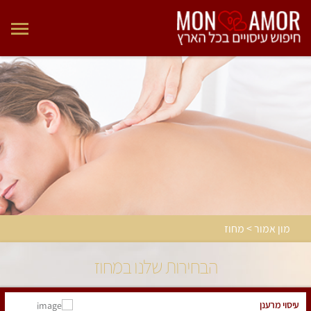
מון אמור > מחוז
הבחירות שלנו במחוז
עיסוי מרענן