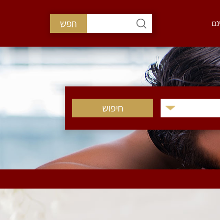
חפש
נם