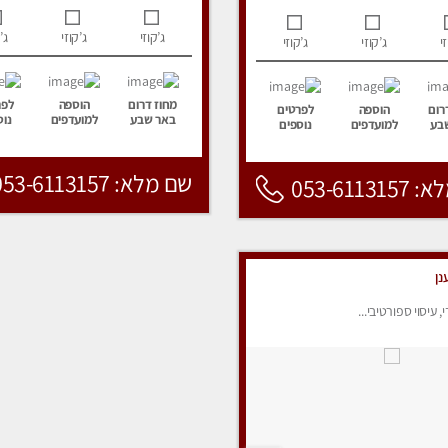
ג’קוזי
ג’קוזי
ג’
י
ג’קוזי
ג’קוזי
מחוז דרום
הוספה
לפר
רום
הוספה
לפרטים
באר שבע
למועדפים
נוס
בע
למועדפים
נוספים
שם מלא: 053-6113157
053-6113
נן
י, עיסוי ספורטיבי...