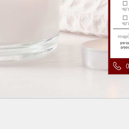
’קוזי
’קוזי
פרטים
וספים