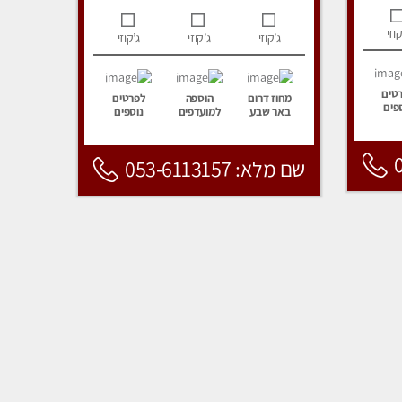
קוזי
ג’קוזי
ג’קוזי
ג’קוזי
טים
מחוז דרום
הוספה
לפרטים
פים
באר שבע
למועדפים
נוספים
שם מלא: 053-6113157