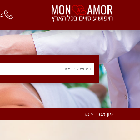
צור 
חיפוש לפי יישוב
מון אמור > מחוז