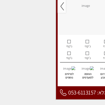
י
ג’קוזי
ג’קוזי
י
ג’קוזי
ג’קוזי
רום
הוספה
לפרטים
בע
למועדפים
נוספים
053-6113