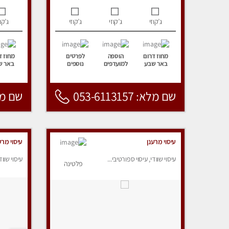
ג’קוזי
ג’קוזי
ג’קוזי
ג’קוז
מחוז דרום
הוספה
לפרטים
מחוז ד
באר שבע
למועדפים
נוספים
באר ש
שם מלא: 053-6113157
שם מלא: 157
עיסוי מרענן
עיסוי מרע
עיסוי שוודי, עיסוי ספורטיבי...
עיסוי שווד
פלטינה