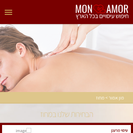
מון אמור > מחוז
הבחירות שלנו במחוז
עיסוי מרענן