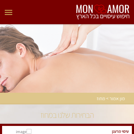
מון אמור > מחוז
הבחירות שלנו במחוז
עיסוי מרענן