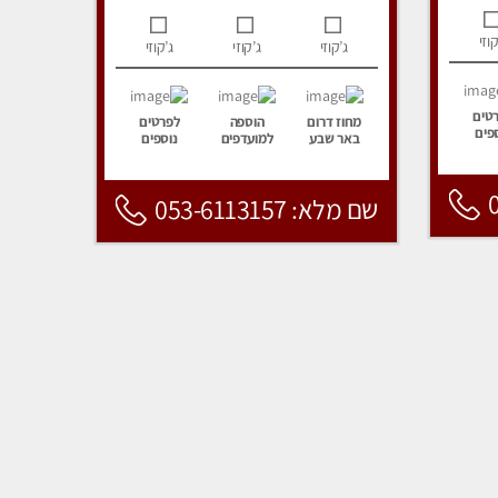
קוזי
ג’קוזי
ג’קוזי
ג’קוזי
טים
מחוז דרום
הוספה
לפרטים
פים
באר שבע
למועדפים
נוספים
שם מלא: 053-6113157