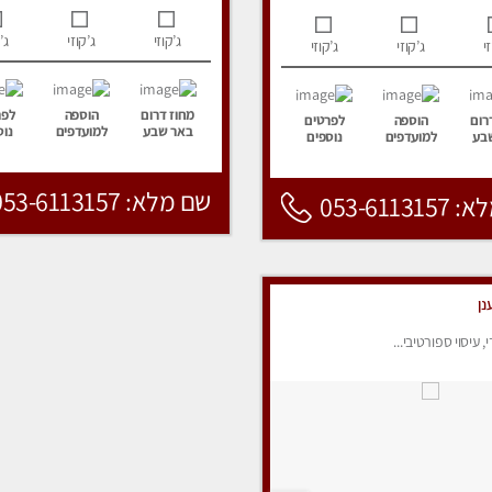
ג’קוזי
ג’קוזי
ג’
י
ג’קוזי
ג’קוזי
מחוז דרום
הוספה
לפר
רום
הוספה
לפרטים
באר שבע
למועדפים
נוס
בע
למועדפים
נוספים
שם מלא: 053-6113157
053-6113
נן
י, עיסוי ספורטיבי...