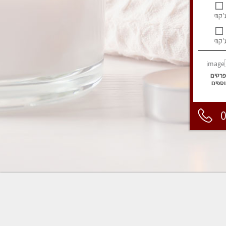
’קוזי
’קוזי
פרטים
וספים