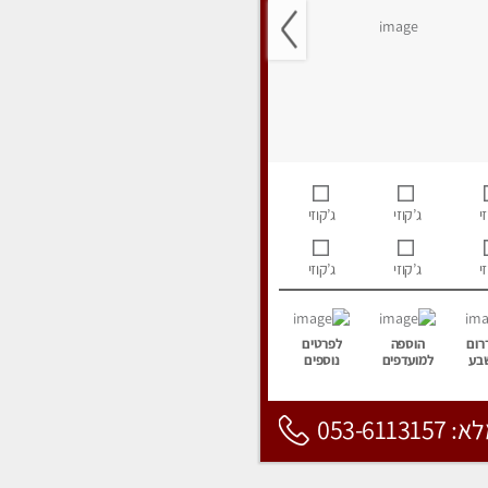
י
ג’קוזי
ג’קוזי
י
ג’קוזי
ג’קוזי
רום
הוספה
לפרטים
בע
למועדפים
נוספים
053-6113