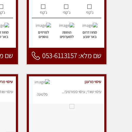
ג’קוזי
ג’קוזי
ג’קוזי
ג’קוז
מחוז דרום
הוספה
לפרטים
מחוז ד
באר שבע
למועדפים
נוספים
באר ש
שם מלא: 053-6113157
שם מלא: 157
עיסוי מרענן
עיסוי מרע
עיסוי שוודי, עיסוי ספורטיבי...
עיסוי שווד
פלטינה