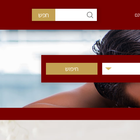
חפש
נם