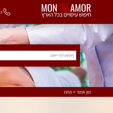
צור 
חיפוש לפי יישוב
מון אמור > מחוז