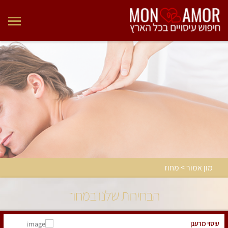
מון אמור > מחוז
הבחירות שלנו במחוז
עיסוי מרענן