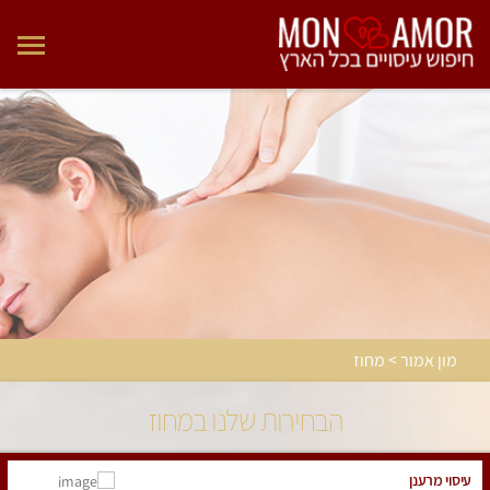
מון אמור > מחוז
הבחירות שלנו במחוז
עיסוי מרענן