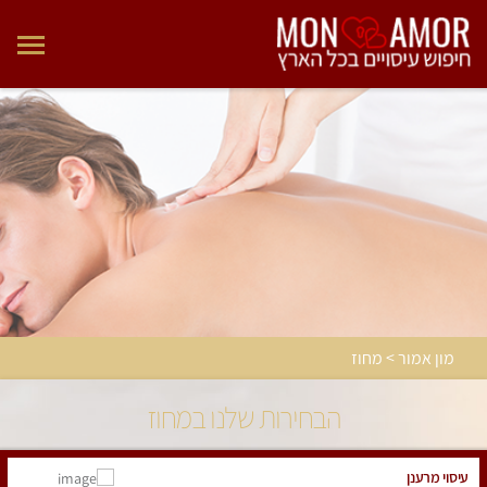
מון אמור > מחוז
הבחירות שלנו במחוז
עיסוי מרענן