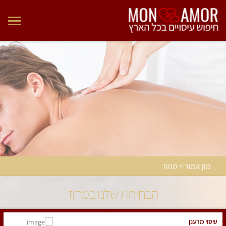
מון אמור > מחוז
הבחירות שלנו במחוז
עיסוי מרענן