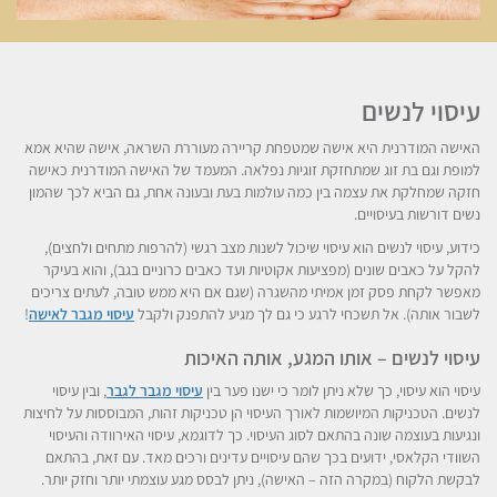
עיסוי לנשים
האישה המודרנית היא אישה שמטפחת קריירה מעוררת השראה, אישה שהיא אמא
למופת וגם בת זוג שמתחזקת זוגיות נפלאה. המעמד של האישה המודרנית כאישה
חזקה שמחלקת את עצמה בין כמה עולמות בעת ובעונה אחת, גם הביא לכך שהמון
נשים דורשות בעיסויים.
כידוע, עיסוי לנשים הוא עיסוי שיכול לשנות מצב רגשי (להרפות מתחים ולחצים),
להקל על כאבים שונים (מפציעות אקוטיות ועד כאבים כרוניים בגב), והוא בעיקר
מאפשר לקחת פסק זמן אמיתי מהשגרה (שגם אם היא ממש טובה, לעתים צריכים
לשבור אותה). אל תשכחי לרגע כי גם לך מגיע להתפנק ולקבל
עיסוי מגבר לאישה
!
עיסוי לנשים – אותו המגע, אותה האיכות
עיסוי הוא עיסוי, כך שלא ניתן לומר כי ישנו פער בין
עיסוי מגבר לגבר
, ובין עיסוי
לנשים. הטכניקות המיושמות לאורך העיסוי הן טכניקות זהות, המבוססות על לחיצות
ונגיעות בעוצמה שונה בהתאם לסוג העיסוי. כך לדוגמא, עיסוי האירוודה והעיסוי
השוודי הקלאסי, ידועים בכך שהם עיסויים עדינים ורכים מאד. עם זאת, בהתאם
לבקשת הלקוח (במקרה הזה – האישה), ניתן לבסס מגע עוצמתי יותר וחזק יותר.