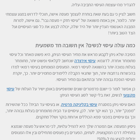
להגדיר מהי עוצמת העיסוי החביבה עליה.
חשוב לציין כי גם בעת שאת בוחרת לעצמך מעסה אישה, תוכלי לדרוש במגע עוצמתי
יותר. כלומר, אין באמת משוואה של "עיסוי חזק = מעסה גבר". גם אישה, למרות
המבנה האנטומי העדין יותר של היד שלה, יכולה לבצע את כל סוגי העיסויים ועל
הצד הטוב ביותר!
כמה עולה עיסוי לנשים? אין תשובה חד משמעית
הסיבה שלא ניתן לקבוע מראש את מחיר העיסוי הניתן, היא פשוט מאחר וכל עיסוי
מתומחר אחרת. לדוגמא:
עיסוי אירוודה
שנחשב לקלאסי ופשוט יותר, מתומחר
בעלות נמוכה יותר בהשוואה לעיסוי רפואי. המעסים המומחים בעיסוי רפואי למדו
בהכשרות נרחבות יותר, תוך שתנאי הקבלה ללימודים מחמירים יותר. כך, יוקרת
העיסוי הופכת גבוהה יותר ובהתאם גם מחיר העיסוי.
כן אפשר לומר כי ישנם פרמטרים שונים שמשפיעים באופן ישיר על העלות של
עיסוי
מקצועי
לנשים, זאת בלי קשר לסוג העיסוי הניתן:
האם עיסוי ניתן במסגרת
עיסוי בקליניקה פרטית
, או בעיסוי עד הבית? ככל שהשירות
"מפנק" יותר, כך הוא יקר יותר. לכן, עיסויים עד הבית מתומחרים בעלות גבוהה יותר,
וכך גם עיסויים במכוני ספא הכוללים ארוחת בוקר ושלל מתקנים.
ניסיון המעסה: אם המטרה שלך היא להוזיל עלויות, לכי מראש על מעסה שנמצא
בתחילת דרכו המקצועית. לעתים, הפערים בין מעסים מתחילים ובין אלו המנוסים
יכולים להגיע גם ל-50%!