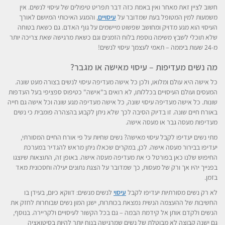
חשוב לציין זאת מאחר ואין באמת כזה דבר תפריט טיפולים של עיסוי לנשים. אין
משמעות למין המטופל בעת שמדובר על
עיסויים
, והמגע האיכותי המיושם לאורך
העיסוי הוא מגע מדויק ומחושב שפשוט מיישמים על גוף האדם. גם כשאת בטוחה
שלא תוכלי לשבץ משימה נוספת בלוח הזמנים וגם כשאת מרגישה שאת צריכה יותר
מ-24 שעות ביממה – תאמי לעצמך עיסוי לנשים!
מה נשים מעדיפות – עיסוי מאישה או מגבר?
כל אישה היא עולם ומלואו, ולכן כל אישה מעדיפה עיסוי לנשים בצורה מעט שונה.
המעסים ועולם העיסויים בכללותו, לא רואים ב"אישה" כטיפוס ספציפי בעל העדפות
שונות. כל אישה מעדיפה עיסוי שונה, כל אישה מעדיפה מגע שונה וכל אישה גם חייה
באורח חיים שונה. זו בדיוק הסיבה לכך שלא ניתן לקבוע בהצהרה פומבית כי נשים
מעדיפות מעסה גבר או מעסה אישה.
מתי נשים יעדיפו לקבל עיסוי מאישה? נשים שחיות על פי אורח החיים המסורתי,
יעדיפו בבירור מעסה אישה. לכן, במקרים שכאלו ניתן מראש להגדיר במערכת
החיפוש שלנו כאן בפורטל כי את מעדיפה מעסה אישה. באופן זה, התוצאות שיוצגו
בפנייך יהיו אך ורק של מעסות, כך שמדובר על הצגת נתונים יעילה וחסכונית מאד
בזמן.
לא רק נשים מסורתיות יעדיפו לקבל
עיסוי
לנשים מנשים: דווקא כיום, בעידן בו
החשיבות של ההעצמה הנשית נמצאת בכותרות, ישנן המון נשים שבוחרות לחזק את
הנשים ולקדם אותן אל קידמת הבמה – גם בכל הקשור לעיסויים ולקריירה. בנוסף,
גם ישנה קבוצה לא מבוטלת של נשים שמרגישה בנוח יותר להיות בסיטואציה