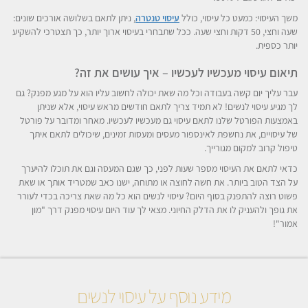
משך העיסוי: כמעט כל עיסוי, כולל
עיסוי טנטרה
, ניתן לתאם בשלושה אורכים שונים:
שעה וחצי, 50 דקות וחצי שעה. ככל שתבחרי בעיסוי ארוך יותר, כך תצטרכי להשקיע
יותר כספית.
תיאום עיסוי מעכשיו לעכשיו – איך עושים את זה?
עבר עליך יום קשה בעבודה וכל מה שאת יכולה לחשוב עליו הוא על מגע מפנק? גם
לך מגיע עיסוי לנשים! לא תמיד צריך לתאם חודשים מראש עיסוי, אלא שניתן
באמצעות הפורטל שלנו לתאם עיסוי גם מעכשיו לעכשיו. מאחר ומדובר על פורטל
של עיסויים, את נחשפת לאינספור מעסים ומעסות זמינים, שיכולים לתאם איתך
טיפול קרוב למקום מגורייך.
כדאי לתאם את העיסוי מספר שעות לפני, כך שגם המעסה וגם את תוכלו להיערך
על הצד הטוב ביותר. את חשה לחוצה או מתוחה, ישנו כאב שמטריד אותך או שאת
פשוט רוצה להתפנק בסוף היום? עיסוי לנשים הוא כל מה שאת צריכה בכדי לעורר
את גופך ולהעניק לו את הדלק החיוני. מצאי לך עוד היום עיסוי מפנק דרך "מון
אמור"!
מידע נוסף על עיסוי לנשים