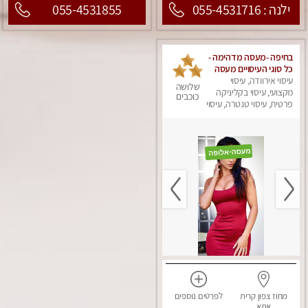
ילנה : 055-4531716
055-4531855
בחיפה -מעסה מדהימה -
כל סוגי העיסויים מעסה
עיסוי אירוודה, עיסוי
מקצועית ואיכותית
שלושה
פרטי!!! מוזמן לחוויה
מקצועי, עיסוי בקליניקה
כוכבים
בלתי נשכחת!!
פרטית, עיסוי טנטרה, עיסוי
לנשים, עיסוי מפנק
מחוז צפון
קרית
לפרטים
נוספים
אתא