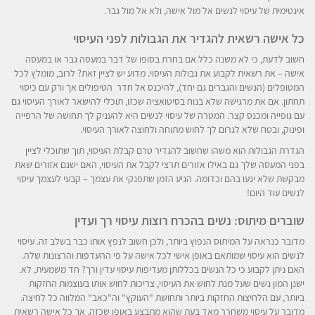
אינטימית של עיסוי לנשים אל מול אישה, ולא אל מול גבר.
כל אישה רשאית להגדיר את הגבולות לפני העיסוי
חשוב לדעת, כי לא משנה כלל אם בחרת בסופו של דבר במעסה גבר או במעסה
אישה – את רשאית לקבוע את גבולות העיסוי. מדוע יש לציין זאת? לרוב, מומלץ לכל
המטופלים (הנשים והגברים גם יחד), להיכנס אל חדר הטיפולים אך ורק עם כיסוי
תחתון. אם את מרגישה שלא בנוח בסיטואציה שכזו, תוכלי להישאר לאורך העיסוי גם
עם גופייה ומכנס קצר. המטרה של עיסוי לנשים היא להעניק לך תחושה של הרפייה
ופינוק, ובטח שלא לגרום לך לחוש מתוחה ולחוצה לאורך העיסוי.
הגדרת הגבולות הוא משהו שחשוב להגדיר טרם קבלת העיסוי, תוך שתוכלי לציין
בפני המעסה שלך גם באילו אזורים תרצי לקבל את העיסוי, האם ישנם אזורים שאת
מבקשת שלא יגעו בהם וכדומה. הגיע הזמן שתפנקי את עצמך – קבעי לעצמך עיסוי
לנשים עוד היום!
שוברים מיתוס: נשים בהכרח רוצות עיסוי רך ועדין
מדובר כנראה על המיתוס הנפוץ ביותר, ולכן חשוב לנפץ אותו כבר בשלב זה. עיסוי
לנשים הוא עיסוי שמותאם באופן אישי לכל אישה על פי ההעדפות והרצונות שלה.
האם ניתן לקבוע כי כל הנשים בכללותן מעדיפות עיסוי עדין ורך? חד משמעית, לא.
ישנן המון נשים שעל מנת לחוש את העיסוי, צריכות לחוש אותו בעוצמות החזקות
ביותר, עם הלחיצות החזקות ביותר ותחושת "העוקץ" וה"כאב" המלווה כל לחיצה.
מדובר על עיסוי משחרר מאד בעת שהוא מתבצע באופן שכזה, אך כל אישה רשאית