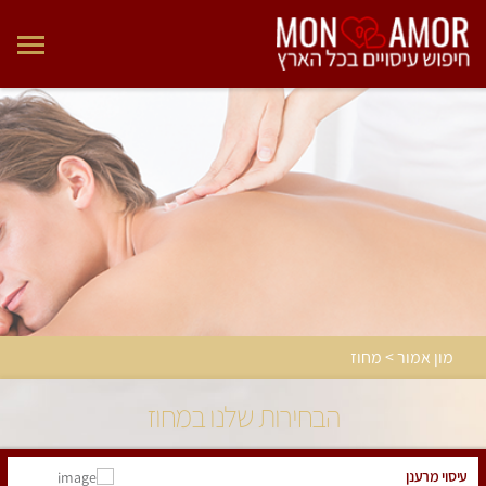
מון אמור > מחוז
הבחירות שלנו במחוז
עיסוי מרענן