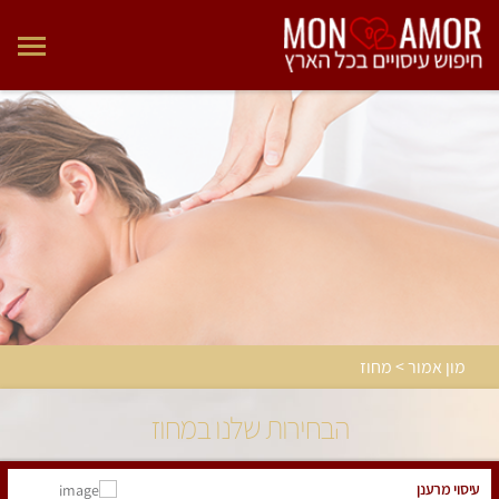
מון אמור > מחוז
הבחירות שלנו במחוז
עיסוי מרענן