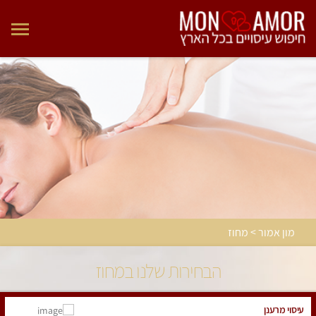
מון אמור > מחוז
הבחירות שלנו במחוז
עיסוי מרענן