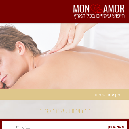
מון אמור > מחוז
הבחירות שלנו במחוז
עיסוי מרענן