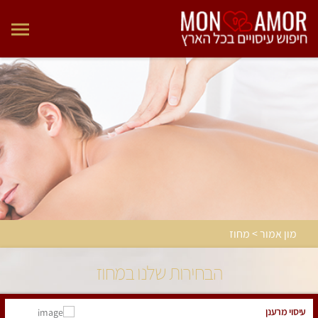
מון אמור > מחוז
הבחירות שלנו במחוז
עיסוי מרענן