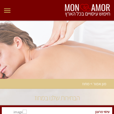
מון אמור > מחוז
הבחירות שלנו במחוז
עיסוי מרענן