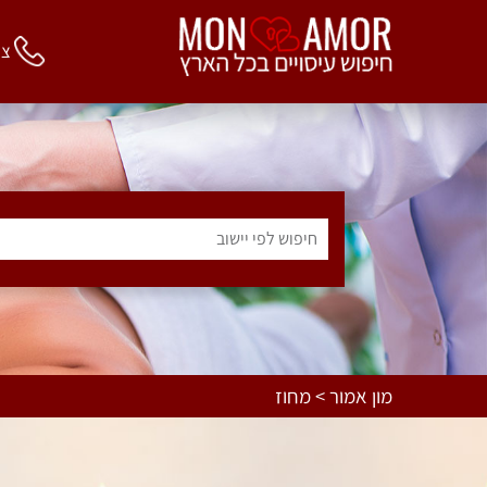
צור 
חיפוש לפי יישוב
מון אמור > מחוז