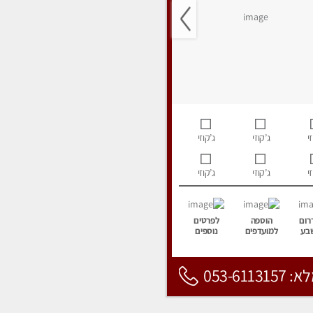
י
ג’קוזי
ג’קוזי
י
ג’קוזי
ג’קוזי
רום
הוספה
לפרטים
בע
למועדפים
נוספים
053-6113