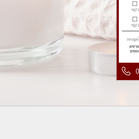
’קוזי
’קוזי
פרטים
וספים