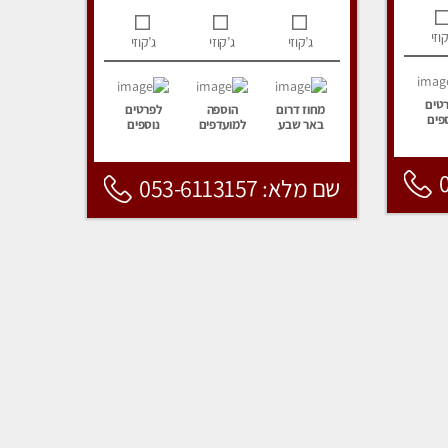
קוזי
ג’קוזי
ג’קוזי
ג’קוזי
טים
מחוז דרום
הוספה
לפרטים
פים
באר שבע
למועדפים
נוספים
שם מלא: 053-6113157