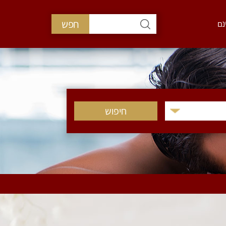
חפש
נם