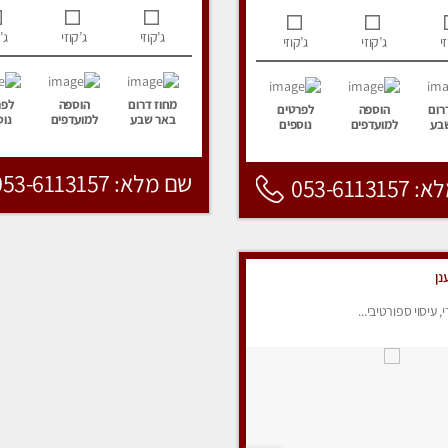
ג’קוזי
ג’קוזי
ג’
י
ג’קוזי
ג’קוזי
מחוז דרום
הוספה
לפר
רום
הוספה
לפרטים
באר שבע
למועדפים
נוס
בע
למועדפים
נוספים
שם מלא: 053-6113157
053-6113
נן
י, עיסוי ספורטיבי...