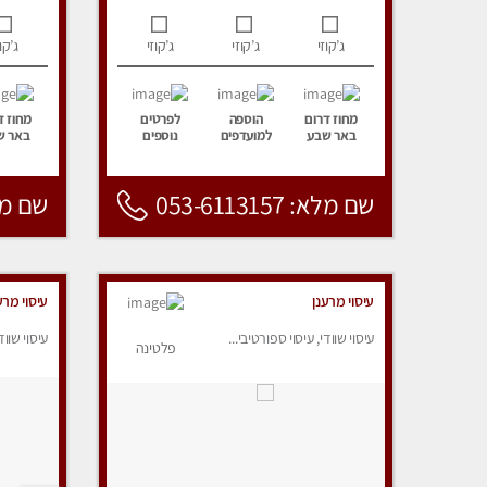
ג’קוזי
ג’קוזי
ג’קוזי
ג’קוז
מחוז דרום
הוספה
לפרטים
מחוז ד
באר שבע
למועדפים
נוספים
באר ש
שם מלא: 053-6113157
שם מלא: 157
עיסוי מרענן
עיסוי מרע
עיסוי שוודי, עיסוי ספורטיבי...
עיסוי שווד
פלטינה