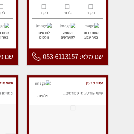
ג’קוזי
ג’קוזי
ג’קוזי
ג’קוז
מחוז דרום
הוספה
לפרטים
מחוז ד
באר שבע
למועדפים
נוספים
באר ש
שם מלא: 053-6113157
שם מלא: 157
עיסוי מרענן
עיסוי מרע
עיסוי שוודי, עיסוי ספורטיבי...
עיסוי שווד
פלטינה