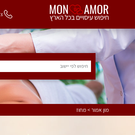
צור 
חיפוש לפי יישוב
מון אמור > מחוז