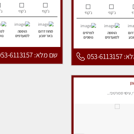
ג’קוזי
ג’קוזי
ג’
י
ג’קוזי
ג’קוזי
מחוז דרום
הוספה
לפר
רום
הוספה
לפרטים
באר שבע
למועדפים
נוס
בע
למועדפים
נוספים
שם מלא: 053-6113157
053-6113
נן
י, עיסוי ספורטיבי...