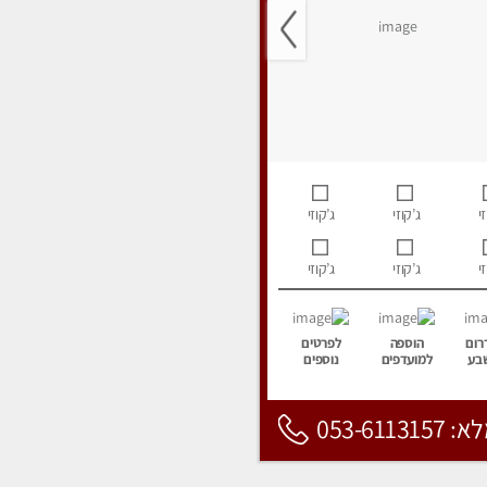
י
ג’קוזי
ג’קוזי
י
ג’קוזי
ג’קוזי
רום
הוספה
לפרטים
בע
למועדפים
נוספים
053-6113