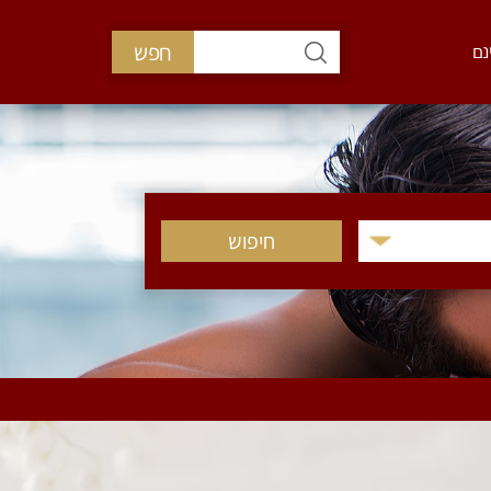
חפש
נם