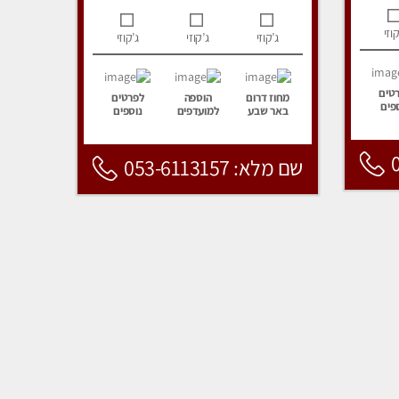
קוזי
ג’קוזי
ג’קוזי
ג’קוזי
טים
מחוז דרום
הוספה
לפרטים
פים
באר שבע
למועדפים
נוספים
שם מלא: 053-6113157