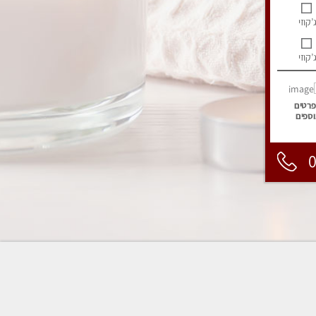
’קוזי
’קוזי
פרטים
וספים