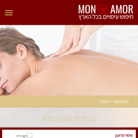
מון אמור > מחוז
הבחירות שלנו במחוז
עיסוי מרענן