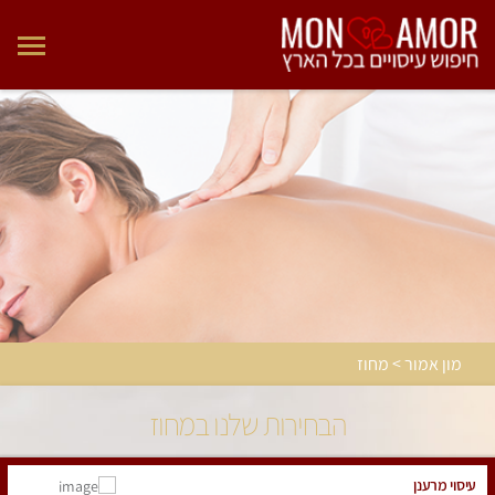
מון אמור > מחוז
הבחירות שלנו במחוז
עיסוי מרענן