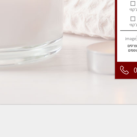
’קוזי
’קוזי
פרטים
וספים