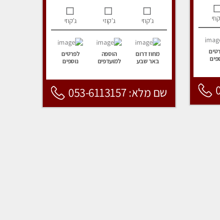
קוזי
ג’קוזי
ג’קוזי
ג’קוזי
טים
מחוז דרום
הוספה
לפרטים
פים
באר שבע
למועדפים
נוספים
שם מלא: 053-6113157