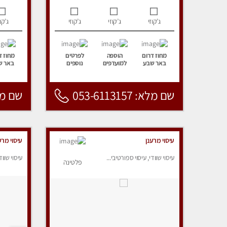
ג’קוזי
ג’קוזי
ג’קוזי
ג’קוז
מחוז דרום
הוספה
לפרטים
מחוז ד
באר שבע
למועדפים
נוספים
באר ש
שם מלא: 053-6113157
שם מלא: 157
עיסוי מרענן
עיסוי מרע
עיסוי שוודי, עיסוי ספורטיבי...
עיסוי שווד
פלטינה