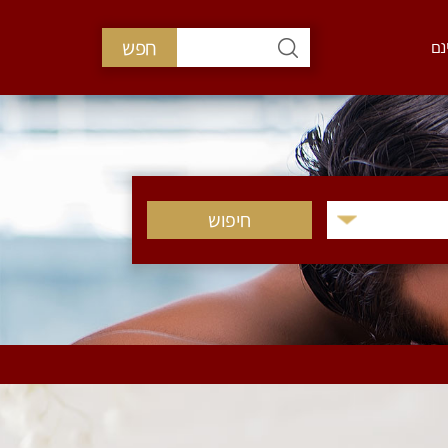
חפש
נם