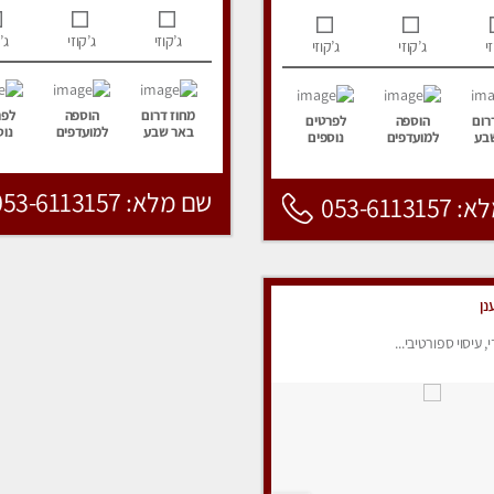
ג’קוזי
ג’קוזי
ג’
י
ג’קוזי
ג’קוזי
מחוז דרום
הוספה
לפר
רום
הוספה
לפרטים
באר שבע
למועדפים
נוס
בע
למועדפים
נוספים
שם מלא: 053-6113157
053-6113
נן
י, עיסוי ספורטיבי...