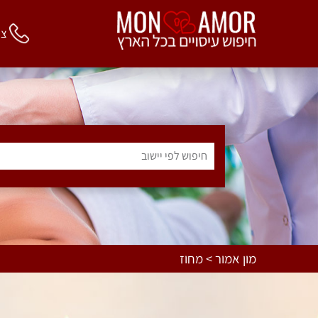
צור 
חיפוש לפי יישוב
מון אמור > מחוז