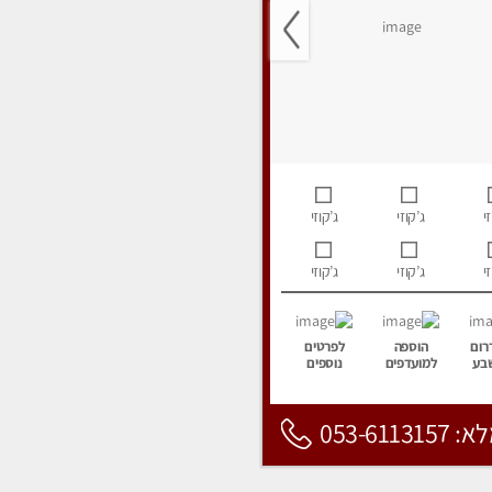
י
ג’קוזי
ג’קוזי
י
ג’קוזי
ג’קוזי
רום
הוספה
לפרטים
בע
למועדפים
נוספים
053-6113